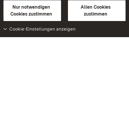
Gebärdensprache
Leichte Sprache
Erklärung zur Barrierefreiheit
Nur notwendigen
Allen Cookies
BITV-konform (geprüfte Seiten)
Cookies zustimmen
zustimmen
Cookie-Einstellungen anzeigen
Weiteres
Portal
Monumente
Besuchen Sie uns auf
Facebook
Besuchen Sie uns auf
Instagram
Besuchen Sie uns auf
Youtube
Lernen Sie unsere Apps
kennen
Google Play Store
App Store für iPhone