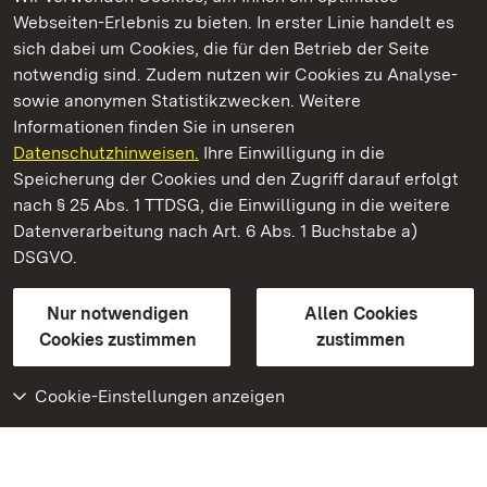
Webseiten-Erlebnis zu bieten. In erster Linie handelt es
Kommen. Staunen. Genießen.
sich dabei um Cookies, die für den Betrieb der Seite
notwendig sind. Zudem nutzen wir Cookies zu Analyse-
sowie anonymen Statistikzwecken. Weitere
Informationen finden Sie in unseren
Datenschutzhinweisen.
Ihre Einwilligung in die
Schloss Solitude
Speicherung der Cookies und den Zugriff darauf erfolgt
nach § 25 Abs. 1 TTDSG, die Einwilligung in die weitere
Staatliche Schlösser und Gärten Baden-Württemberg
Datenverarbeitung nach Art. 6 Abs. 1 Buchstabe a)
DSGVO.
Kontakt
FAQ
Impressum
Datenschutz
Gebärdensprache
Leichte Sprache
Erklärung zur Barrierefreiheit
Nur notwendigen
Allen Cookies
BITV-konform (geprüfte Seiten)
Cookies zustimmen
zustimmen
Cookie-Einstellungen anzeigen
Weiteres
Portal
Monumente
Besuchen Sie uns auf