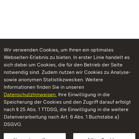
Wir verwenden Cookies, um Ihnen ein optimales
Webseiten-Erlebnis zu bieten. In erster Linie handelt es
Kommen. Staunen. Genießen.
sich dabei um Cookies, die für den Betrieb der Seite
notwendig sind. Zudem nutzen wir Cookies zu Analyse-
sowie anonymen Statistikzwecken. Weitere
Informationen finden Sie in unseren
Datenschutzhinweisen.
Ihre Einwilligung in die
Schloss Solitude
Speicherung der Cookies und den Zugriff darauf erfolgt
nach § 25 Abs. 1 TTDSG, die Einwilligung in die weitere
Staatliche Schlösser und Gärten Baden-Württemberg
Datenverarbeitung nach Art. 6 Abs. 1 Buchstabe a)
DSGVO.
Kontakt
FAQ
Impressum
Datenschutz
Gebärdensprache
Leichte Sprache