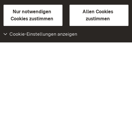
Gebärdensprache
Leichte Sprache
Erklärung zur Barrierefreiheit
Nur notwendigen
Allen Cookies
BITV-konform (geprüfte Seiten)
Cookies zustimmen
zustimmen
Cookie-Einstellungen anzeigen
Weiteres
Portal
Monumente
Besuchen Sie uns auf
Facebook
Besuchen Sie uns auf
Instagram
Besuchen Sie uns auf
Youtube
Lernen Sie unsere Apps
kennen
Google Play Store
App Store für iPhone