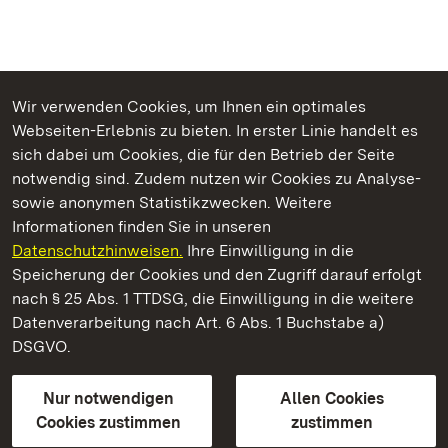
Wir verwenden Cookies, um Ihnen ein optimales
Webseiten-Erlebnis zu bieten. In erster Linie handelt es
Kommen. Staunen. Genießen.
sich dabei um Cookies, die für den Betrieb der Seite
notwendig sind. Zudem nutzen wir Cookies zu Analyse-
sowie anonymen Statistikzwecken. Weitere
Informationen finden Sie in unseren
Datenschutzhinweisen.
Ihre Einwilligung in die
Schloss Solitude
Speicherung der Cookies und den Zugriff darauf erfolgt
nach § 25 Abs. 1 TTDSG, die Einwilligung in die weitere
Staatliche Schlösser und Gärten Baden-Württemberg
Datenverarbeitung nach Art. 6 Abs. 1 Buchstabe a)
DSGVO.
Kontakt
FAQ
Impressum
Datenschutz
Gebärdensprache
Leichte Sprache
Erklärung zur Barrierefreiheit
Nur notwendigen
Allen Cookies
BITV-konform (geprüfte Seiten)
Cookies zustimmen
zustimmen