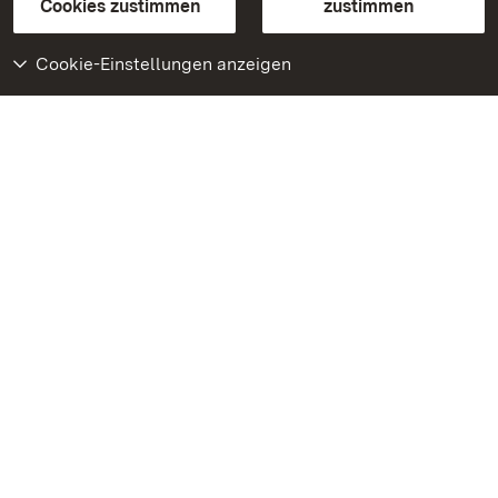
BITV-konform (geprüfte Seiten)
Cookies zustimmen
zustimmen
Cookie-Einstellungen anzeigen
Weiteres
Portal
Monumente
Besuchen Sie uns auf
Facebook
Besuchen Sie uns auf
Instagram
Besuchen Sie uns auf
Youtube
Lernen Sie unsere Apps
kennen
Google Play Store
App Store für iPhone