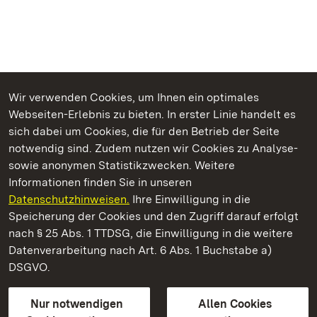
Wir verwenden Cookies, um Ihnen ein optimales
Webseiten-Erlebnis zu bieten. In erster Linie handelt es
Kommen. Staunen. Genießen.
sich dabei um Cookies, die für den Betrieb der Seite
notwendig sind. Zudem nutzen wir Cookies zu Analyse-
sowie anonymen Statistikzwecken. Weitere
Informationen finden Sie in unseren
Datenschutzhinweisen.
Ihre Einwilligung in die
Schloss Solitude
Speicherung der Cookies und den Zugriff darauf erfolgt
nach § 25 Abs. 1 TTDSG, die Einwilligung in die weitere
Staatliche Schlösser und Gärten Baden-Württemberg
Datenverarbeitung nach Art. 6 Abs. 1 Buchstabe a)
DSGVO.
Kontakt
FAQ
Impressum
Datenschutz
Gebärdensprache
Leichte Sprache
Erklärung zur Barrierefreiheit
Nur notwendigen
Allen Cookies