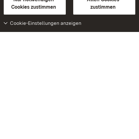
BITV-konform (geprüfte Seiten)
Cookies zustimmen
zustimmen
Cookie-Einstellungen anzeigen
Weiteres
Portal
Monumente
Besuchen Sie uns auf
Facebook
Besuchen Sie uns auf
Instagram
Besuchen Sie uns auf
Youtube
Lernen Sie unsere Apps
kennen
Google Play Store
App Store für iPhone