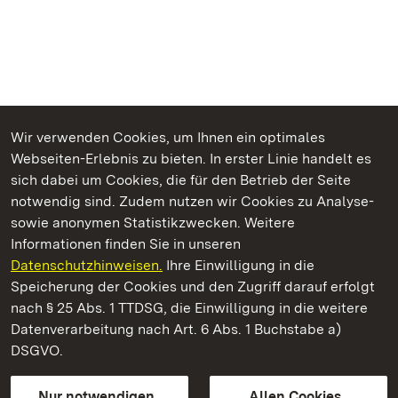
Wir verwenden Cookies, um Ihnen ein optimales
Webseiten-Erlebnis zu bieten. In erster Linie handelt es
Kommen. Staunen. Genießen.
sich dabei um Cookies, die für den Betrieb der Seite
notwendig sind. Zudem nutzen wir Cookies zu Analyse-
sowie anonymen Statistikzwecken. Weitere
Informationen finden Sie in unseren
Datenschutzhinweisen.
Ihre Einwilligung in die
Schloss Solitude
Speicherung der Cookies und den Zugriff darauf erfolgt
nach § 25 Abs. 1 TTDSG, die Einwilligung in die weitere
Staatliche Schlösser und Gärten Baden-Württemberg
Datenverarbeitung nach Art. 6 Abs. 1 Buchstabe a)
DSGVO.
Kontakt
FAQ
Impressum
Datenschutz
Gebärdensprache
Leichte Sprache
Erklärung zur Barrierefreiheit
Nur notwendigen
Allen Cookies