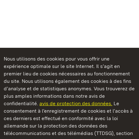
Nous utilisons des cookies pour vous offrir une
expérience optimale sur le site Internet. Il s’agit en
Châteaux et jardins publics du Bade-Wurtemberg
premier lieu de cookies nécessaires au fonctionnement
du site. Nous utilisons également des cookies à des fins
d’analyse et de statistiques anonymes. Vous trouverez de
plus amples informations dans notre avis de
confidentialité.
avis de protection des données.
Le
Château de Solitude
consentement à l’enregistrement de cookies et l’accès à
ces derniers est effectué en conformité avec la loi
Châteaux et jardins publics du Bade-Wurtemberg
allemande sur la protection des données des
télécommunications et des télémédias (TTDSG), section
FAQ et réponses
Mentions légales
Protection des données