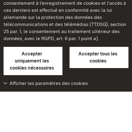
consentement à l’enregistrement de cookies et l’accès à
ces derniers est effectué en conformité avec la loi
Châteaux et jardins publics du Bade-Wurtemberg
allemande sur la protection des données des
télécommunications et des télémédias (TTDSG), section
FAQ et réponses
Mentions légales
Protection des données
25 par. 1, le consentement au traitement ultérieur des
Explications sur l’accessibilité
données, avec le RGPD, art. 6 par. 1 point a).
BITV-konform (geprüfte Seiten)
Accepter
Accepter tous les
plus loin
uniquement les
cookies
cookies nécessaires
Accueil
Monuments
Afficher les paramètres des cookies
Rendez-nous visite
sur Facebook
Rendez-nous visite
sur Instagram
Rendez-nous visite
sur YouTube
Découvrez nos
applications