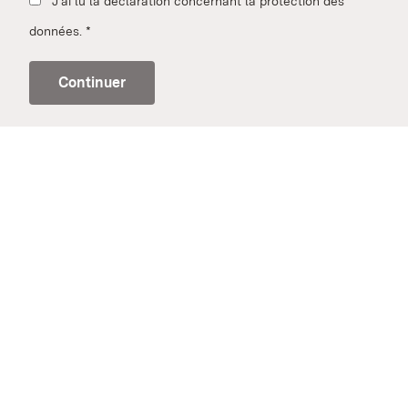
J'ai lu la déclaration concernant la protection des
données.
*
Continuer