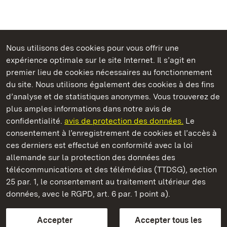
Nous utilisons des cookies pour vous offrir une
expérience optimale sur le site Internet. Il s’agit en
Châteaux et jardins publics du Bade-Wurtemberg
premier lieu de cookies nécessaires au fonctionnement
du site. Nous utilisons également des cookies à des fins
d’analyse et de statistiques anonymes. Vous trouverez de
plus amples informations dans notre avis de
confidentialité.
avis de protection des données.
Le
Château de Solitude
consentement à l’enregistrement de cookies et l’accès à
ces derniers est effectué en conformité avec la loi
Châteaux et jardins publics du Bade-Wurtemberg
allemande sur la protection des données des
télécommunications et des télémédias (TTDSG), section
FAQ et réponses
Mentions légales
Protection des données
25 par. 1, le consentement au traitement ultérieur des
Explications sur l’accessibilité
données, avec le RGPD, art. 6 par. 1 point a).
BITV-konform (geprüfte Seiten)
Accepter
Accepter tous les