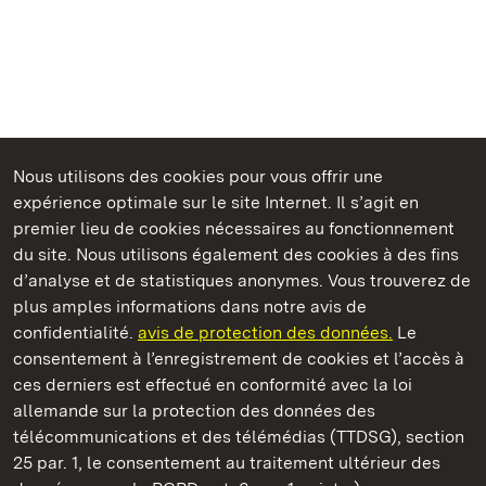
Nous utilisons des cookies pour vous offrir une
expérience optimale sur le site Internet. Il s’agit en
Châteaux et jardins publics du Bade-Wurtemberg
premier lieu de cookies nécessaires au fonctionnement
du site. Nous utilisons également des cookies à des fins
d’analyse et de statistiques anonymes. Vous trouverez de
plus amples informations dans notre avis de
confidentialité.
avis de protection des données.
Le
Château de Solitude
consentement à l’enregistrement de cookies et l’accès à
ces derniers est effectué en conformité avec la loi
Châteaux et jardins publics du Bade-Wurtemberg
allemande sur la protection des données des
télécommunications et des télémédias (TTDSG), section
FAQ et réponses
Mentions légales
Protection des données
25 par. 1, le consentement au traitement ultérieur des
Explications sur l’accessibilité