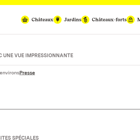
Châteaux
Jardins
Châteaux-forts
M
C UNE VUE IMPRESSIONNANTE
environs
Presse
SITES SPÉCIALES