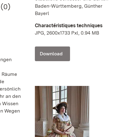
 (0)
Baden-Württemberg, Günther
Bayerl
Charactéristiques techniques
JPG, 2600x1733 Pxl, 0.94 MB
Download
ängen
en Räume
de
ersönlich
hr an den
em Wissen
men Wegen