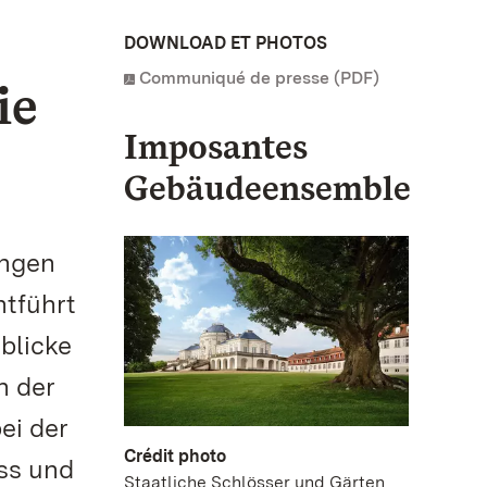
DOWNLOAD ET PHOTOS
Communiqué de presse (PDF)
ie
Imposantes
Gebäudeensemble
ungen
ntführt
blicke
n der
ei der
Crédit photo
ss und
Staatliche Schlösser und Gärten