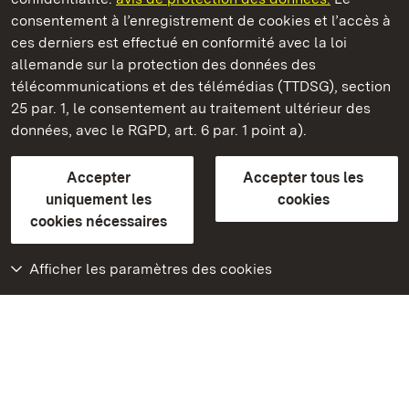
consentement à l’enregistrement de cookies et l’accès à
ces derniers est effectué en conformité avec la loi
Châteaux et jardins publics du Bade-Wurtemberg
allemande sur la protection des données des
télécommunications et des télémédias (TTDSG), section
FAQ et réponses
Mentions légales
Protection des données
25 par. 1, le consentement au traitement ultérieur des
Explications sur l’accessibilité
données, avec le RGPD, art. 6 par. 1 point a).
BITV-konform (geprüfte Seiten)
Accepter
Accepter tous les
plus loin
uniquement les
cookies
cookies nécessaires
Accueil
Monuments
Afficher les paramètres des cookies
Rendez-nous visite
sur Facebook
Rendez-nous visite
sur Instagram
Rendez-nous visite
sur YouTube
Découvrez nos