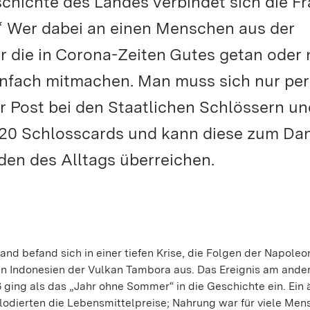
hichte des Landes verbindet sich die Fr
?“ Wer dabei an einen Menschen aus der
 die in Corona-Zeiten Gutes getan oder
infach mitmachen. Man muss sich nur per
 Post bei den Staatlichen Schlössern un
020 Schlosscards und kann diese zum Da
den des Alltags überreichen.
nd befand sich in einer tiefen Krise, die Folgen der Napole
 in Indonesien der Vulkan Tambora aus. Das Ereignis am ande
ging als das „Jahr ohne Sommer“ in die Geschichte ein. Ein 
lodierten die Lebensmittelpreise; Nahrung war für viele Me