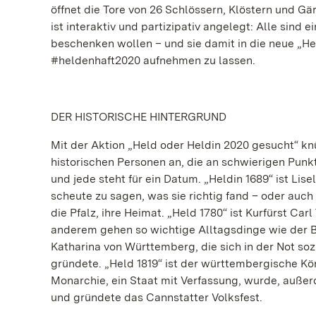
öffnet die Tore von 26 Schlössern, Klöstern und Gä
ist interaktiv und partizipativ angelegt: Alle sind
beschenken wollen – und sie damit in die neue „H
#heldenhaft2020 aufnehmen zu lassen.
DER HISTORISCHE HINTERGRUND
Mit der Aktion „Held oder Heldin 2020 gesucht“ knü
historischen Personen an, die an schwierigen Pun
und jede steht für ein Datum. „Heldin 1689“ ist Lise
scheute zu sagen, was sie richtig fand – oder auch
die Pfalz, ihre Heimat. „Held 1780“ ist Kurfürst Car
anderem gehen so wichtige Alltagsdinge wie der Bli
Katharina von Württemberg, die sich in der Not so
gründete. „Held 1819“ ist der württembergische Kön
Monarchie, ein Staat mit Verfassung, wurde, außerd
und gründete das Cannstatter Volksfest.