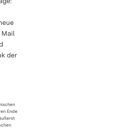
age:
 neue
 Mail
d
nk der
onischen
ren Ende
äußerst
nschen