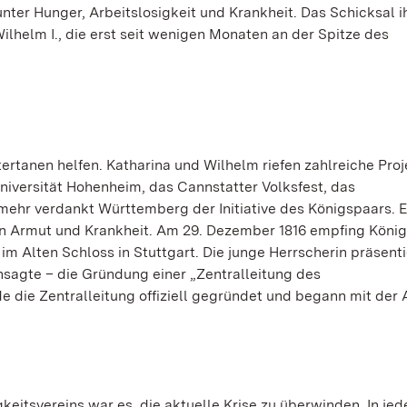
ter Hunger, Arbeitslosigkeit und Krankheit. Das Schicksal i
lhelm I., die erst seit wenigen Monaten an der Spitze des
ertanen helfen. Katharina und Wilhelm riefen zahlreiche Proj
niversität Hohenheim, das Cannstatter Volksfest, das
 mehr verdankt Württemberg der Initiative des Königspaars. E
n Armut und Krankheit. Am 29. Dezember 1816 empfing König
m Alten Schloss in Stuttgart. Die junge Herrscherin präsenti
nsagte – die Gründung einer „Zentralleitung des
e die Zentralleitung offiziell gegründet und begann mit der A
eitsvereins war es, die aktuelle Krise zu überwinden. In je