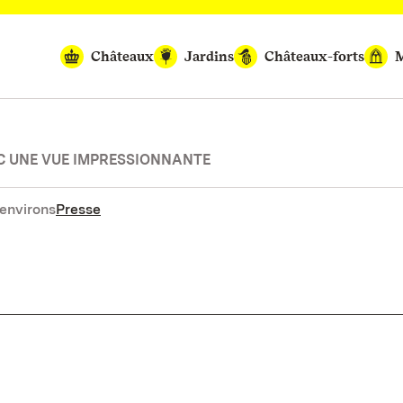
Châteaux
Jardins
Châteaux-forts
M
C UNE VUE IMPRESSIONNANTE
environs
Presse