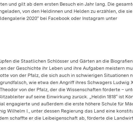
rten und gilt ab dem ersten Besuch ein Jahr lang. Die gesamt
 eingeladen, von den Heldinnen und Helden zu erzählen, die sie
eldengalerie 2020“ bei Facebook oder Instagram unter
pfen die Staatlichen Schlösser und Gärten an die Biografien
kten der Geschichte ihr Leben und ihre Aufgaben meistern mu
lotte von der Pfalz, die sich auch in schwierigen Situationen n
 grundfalsch, wie etwa den Angriff ihres Schwagers Ludwig X
l Theodor von der Pfalz, der die Wissenschaften förderte – unt
tzableiter auf seine Einwirkung zurück. „Heldin 1818“ ist Kön
zial engagierte und außerdem die erste höhere Schule für M
ig Wilhelm I., unter dessen Regierung das Land eine konstit
em schaffte er die Leibeigenschaft ab, förderte die Landwir