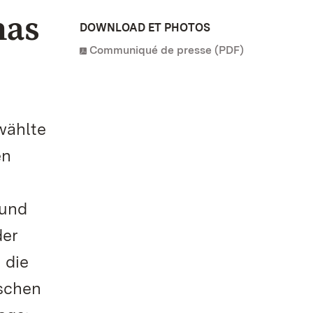
nas
DOWNLOAD ET PHOTOS
Communiqué de presse (PDF)
wählte
en
 und
der
 die
ischen