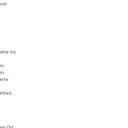
hrer
ekte ins
in
in
erte
rbeit.
dem Ort