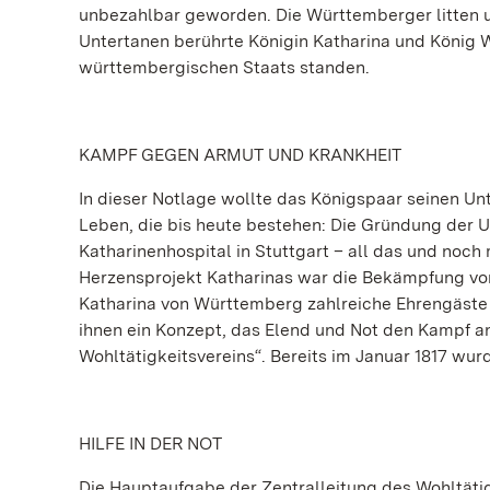
unbezahlbar geworden. Die Württemberger litten un
Untertanen berührte Königin Katharina und König Wi
württembergischen Staats standen.
KAMPF GEGEN ARMUT UND KRANKHEIT
In dieser Notlage wollte das Königspaar seinen Unt
Leben, die bis heute bestehen: Die Gründung der U
Katharinenhospital in Stuttgart – all das und noch
Herzensprojekt Katharinas war die Bekämpfung vo
Katharina von Württemberg zahlreiche Ehrengäste i
ihnen ein Konzept, das Elend und Not den Kampf a
Wohltätigkeitsvereins“. Bereits im Januar 1817 wurd
HILFE IN DER NOT
Die Hauptaufgabe der Zentralleitung des Wohltätigk