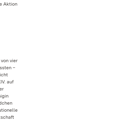
e Aktion
 von vier
ssten –
icht
IV. auf
er
igin
ädchen
utionelle
tschaft