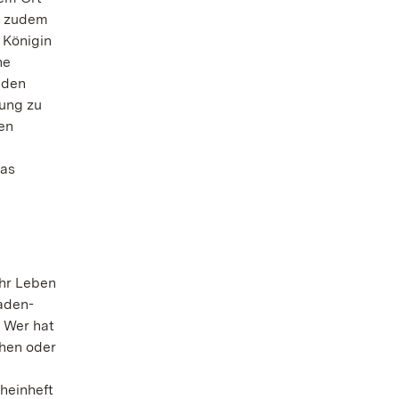
te zudem
 Königin
ne
nden
tung zu
ten
Das
ihr Leben
aden-
 Wer hat
chen oder
heinheft