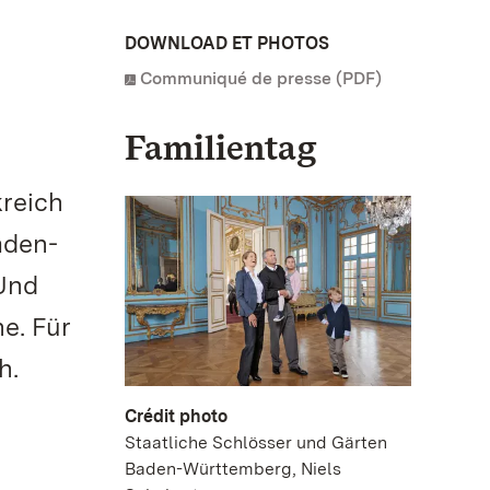
.
DOWNLOAD ET PHOTOS
Communiqué de presse (PDF)
Familientag
reich
aden-
 Und
e. Für
h.
Crédit photo
Staatliche Schlösser und Gärten
Baden-Württemberg, Niels