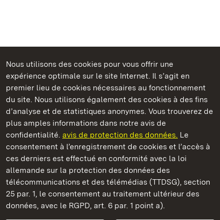
Nous utilisons des cookies pour vous offrir une
expérience optimale sur le site Internet. Il s’agit en
Châteaux et jardins publics du Bade-Wurtemberg
premier lieu de cookies nécessaires au fonctionnement
du site. Nous utilisons également des cookies à des fins
d’analyse et de statistiques anonymes. Vous trouverez de
plus amples informations dans notre avis de
confidentialité.
avis de protection des données.
Le
Château de Solitude
consentement à l’enregistrement de cookies et l’accès à
ces derniers est effectué en conformité avec la loi
Châteaux et jardins publics du Bade-Wurtemberg
allemande sur la protection des données des
télécommunications et des télémédias (TTDSG), section
FAQ et réponses
Mentions légales
Protection des données
25 par. 1, le consentement au traitement ultérieur des
Explications sur l’accessibilité
données, avec le RGPD, art. 6 par. 1 point a).
BITV-konform (geprüfte Seiten)