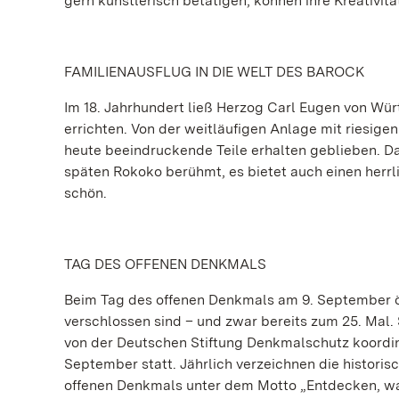
gern künstlerisch betätigen, können ihre Kreativi
FAMILIENAUSFLUG IN DIE WELT DES BAROCK
Im 18. Jahrhundert ließ Herzog Carl Eugen von Wü
errichten. Von der weitläufigen Anlage mit riesig
heute beeindruckende Teile erhalten geblieben. Da
späten Rokoko berühmt, es bietet auch einen herrl
schön.
TAG DES OFFENEN DENKMALS
Beim Tag des offenen Denkmals am 9. September öf
verschlossen sind – und zwar bereits zum 25. Mal
von der Deutschen Stiftung Denkmalschutz koordini
September statt. Jährlich verzeichnen die historis
offenen Denkmals unter dem Motto „Entdecken, wa