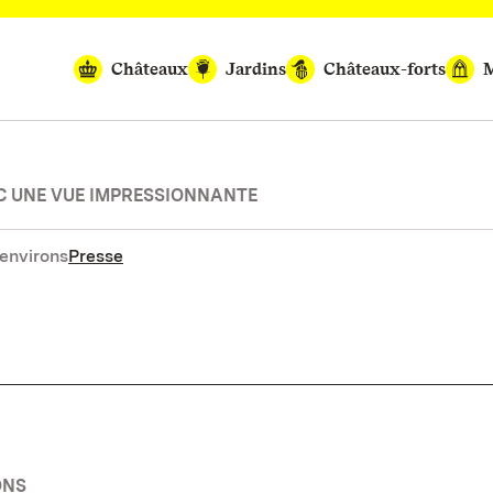
Châteaux
Jardins
Châteaux-forts
M
C UNE VUE IMPRESSIONNANTE
environs
Presse
ONS