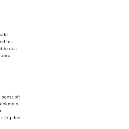
tude
nd bis
mble des
nders
 sonst oft
 Denkmals
m
er Tag des