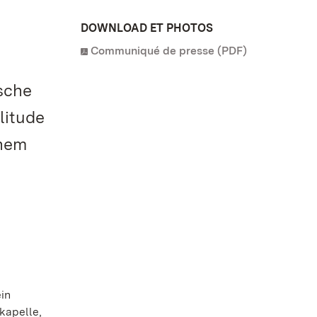
DOWNLOAD ET PHOTOS
Communiqué de presse (PDF)
sche
litude
inem
in
kapelle,