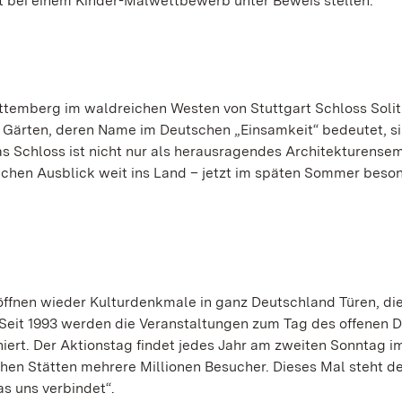
tät bei einem Kinder-Malwettbewerb unter Beweis stellen.
rttemberg im waldreichen Westen von Stuttgart Schloss Soli
en Gärten, deren Name im Deutschen „Einsamkeit“ bedeutet, si
s Schloss ist nicht nur als herausragendes Architekturense
ichen Ausblick weit ins Land – jetzt im späten Sommer beso
fnen wieder Kulturdenkmale in ganz Deutschland Türen, die
. Seit 1993 werden die Veranstaltungen zum Tag des offenen
ert. Der Aktionstag findet jedes Jahr am zweiten Sonntag i
chen Stätten mehrere Millionen Besucher. Dieses Mal steht d
s uns verbindet“.