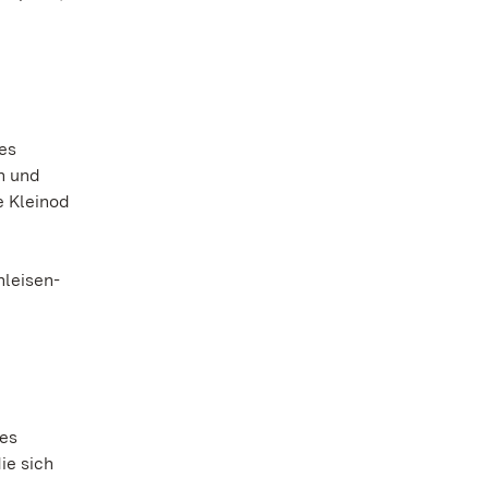
es
n und
e Kleinod
hleisen-
des
ie sich