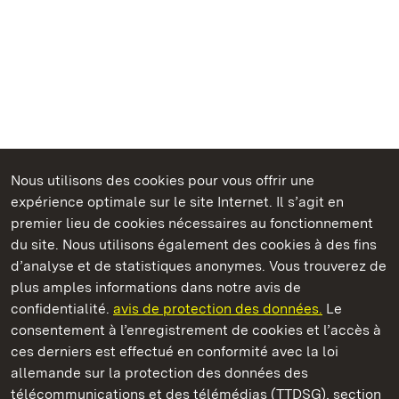
Nous utilisons des cookies pour vous offrir une
expérience optimale sur le site Internet. Il s’agit en
Châteaux et jardins publics du Bade-Wurtemberg
premier lieu de cookies nécessaires au fonctionnement
du site. Nous utilisons également des cookies à des fins
d’analyse et de statistiques anonymes. Vous trouverez de
plus amples informations dans notre avis de
confidentialité.
avis de protection des données.
Le
Château de Solitude
consentement à l’enregistrement de cookies et l’accès à
ces derniers est effectué en conformité avec la loi
Châteaux et jardins publics du Bade-Wurtemberg
allemande sur la protection des données des
télécommunications et des télémédias (TTDSG), section
FAQ et réponses
Mentions légales
Protection des données