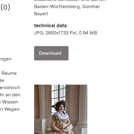
 (0)
Baden-Württemberg, Günther
Bayerl
technical data
JPG, 2600x1733 Pxl, 0.94 MB
Download
ängen
en Räume
de
ersönlich
hr an den
em Wissen
men Wegen