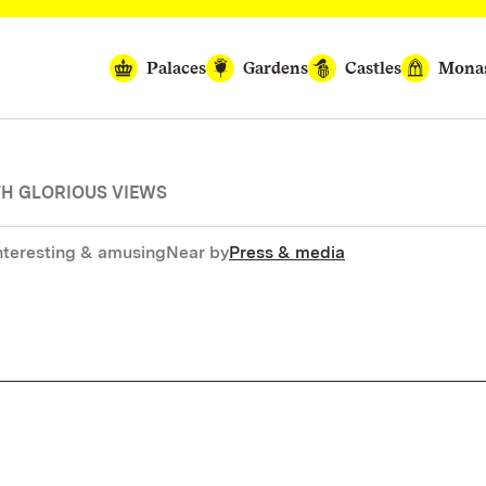
Palaces
Gardens
Castles
Monas
H GLORIOUS VIEWS
nteresting & amusing
Near by
Press & media