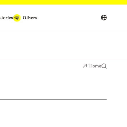
teries
Others
Home