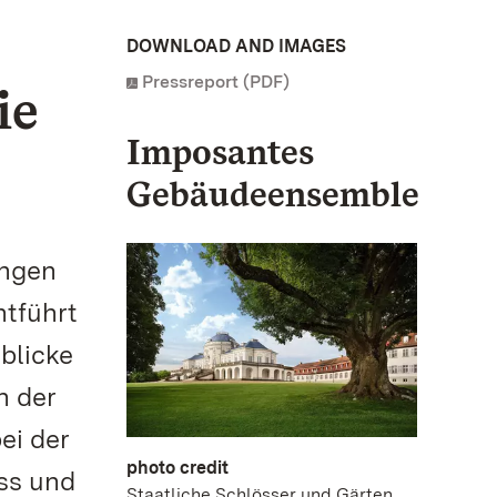
DOWNLOAD AND IMAGES
Pressreport (PDF)
ie
Imposantes
Gebäudeensemble
ungen
ntführt
blicke
n der
ei der
photo credit
ss und
Staatliche Schlösser und Gärten