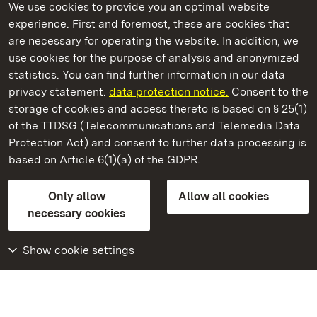
We use cookies to provide you an optimal website
experience. First and foremost, these are cookies that
are necessary for operating the website. In addition, we
use cookies for the purpose of analysis and anonymized
State Palaces and Gardens of Baden-Wuerttemberg
statistics. You can find further information in our data
privacy statement.
data protection notice.
Consent to the
storage of cookies and access thereto is based on § 25(1)
of the TTDSG (Telecommunications and Telemedia Data
Solitude Palace
Protection Act) and consent to further data processing is
based on Article 6(1)(a) of the GDPR.
State Palaces and Gardens of Baden-Wuerttemberg
Only allow
Allow all cookies
FAQ
Masthead
Data protection
necessary cookies
Declaration on barrier-free access
BITV-konform (geprüfte Seiten)
Show cookie settings
More
Home
Monuments