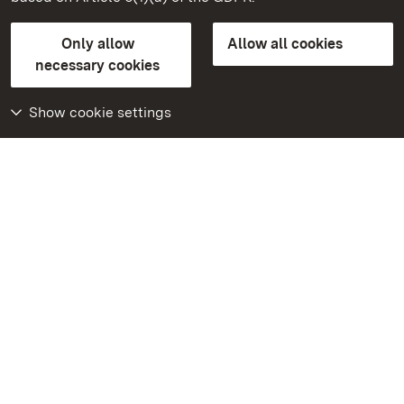
State Palaces and Gardens of Baden-Wuerttemberg
Only allow
Allow all cookies
FAQ
Masthead
Data protection
necessary cookies
Declaration on barrier-free access
BITV-konform (geprüfte Seiten)
Show cookie settings
More
Home
Monuments
Visit our Facebook
page
Visit our Instagram
page
Visit our YouTube
channel
Get to know our apps
Google Play Store
App Store for iPhone