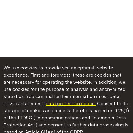
We use cookies to provide you an optimal website
experience. First and foremost, these are cookies that
are necessary for operating the website. In addition, we
use cookies for the purpose of analysis and anonymized
State Palaces and Gardens of Baden-Wuerttemberg
statistics. You can find further information in our data
privacy statement.
data protection notice.
Consent to the
storage of cookies and access thereto is based on § 25(1)
of the TTDSG (Telecommunications and Telemedia Data
Solitude Palace
Protection Act) and consent to further data processing is
based on Article 6(1)(a) of the GDPR.