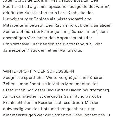
Alten Corps de Logis im Residenzschloss zur Zeit
Eberhard Ludwigs mit Tapisserien ausgekleidet waren“,
erklärt die Kunsthistorikerin Lara Koch, die das
Ludwigsburger Schloss als wissenschaftliche
Mitarbeiterin betreut. Den Raumeindruck der damaligen
Zeit erlebt man bei Führungen im „Dianazimmer“, dem
ehemaligen Vorzimmer des Appartements der
Erbprinzessin: Hier hängen stellvertretend die „Vier
Jahreszeiten“ aus der Tellier-Manufaktur.
WINTERSPORT IN DEN SCHLÖSSERN
Zeugnisse sportlicher Wintervergnügens in früheren
Zeiten – man findet sie in vielen Monumenten der
Staatlichen Schlösser und Gärten Baden-Württemberg.
Am bekanntesten ist die große Sammlung barocker
Prunkschlitten im Residenzschloss Urach. Mit den
aufwendig von den Hofkünstlern geschmückten
Kufenfahrzeugen war die vornehme Gesellschaft des 18.