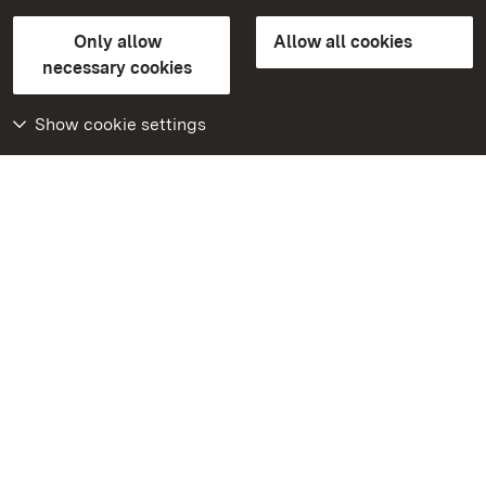
State Palaces and Gardens of Baden-Wuerttemberg
Only allow
Allow all cookies
FAQ
Masthead
Data protection
necessary cookies
Declaration on barrier-free access
BITV-konform (geprüfte Seiten)
Show cookie settings
More
Home
Monuments
Visit our Facebook
page
Visit our Instagram
page
Visit our YouTube
channel
Get to know our apps
Google Play Store
App Store for iPhone