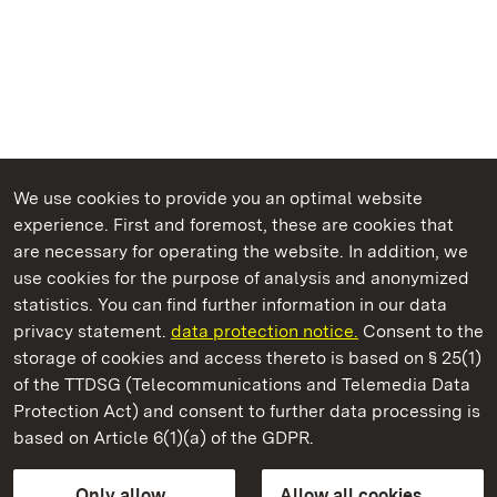
We use cookies to provide you an optimal website
experience. First and foremost, these are cookies that
are necessary for operating the website. In addition, we
use cookies for the purpose of analysis and anonymized
State Palaces and Gardens of Baden-Wuerttemberg
statistics. You can find further information in our data
privacy statement.
data protection notice.
Consent to the
storage of cookies and access thereto is based on § 25(1)
of the TTDSG (Telecommunications and Telemedia Data
Solitude Palace
Protection Act) and consent to further data processing is
based on Article 6(1)(a) of the GDPR.
State Palaces and Gardens of Baden-Wuerttemberg
Only allow
Allow all cookies