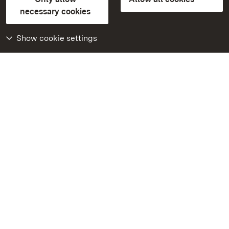
FAQ
Masthead
Data protection
necessary cookies
Declaration on barrier-free access
BITV-konform (geprüfte Seiten)
Show cookie settings
More
Home
Monuments
Visit our Facebook
page
Visit our Instagram
page
Visit our YouTube
channel
Get to know our apps
Google Play Store
App Store for iPhone