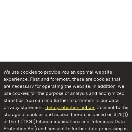
We use cookies to provide you an optimal website
experience. First and foremost, these are cookies that
are necessary for operating the website. In addition, we
use cookies for the purpose of analysis and anonymized
State Palaces and Gardens of Baden-Wuerttemberg
statistics. You can find further information in our data
privacy statement.
data protection notice.
Consent to the
storage of cookies and access thereto is based on § 25(1)
of the TTDSG (Telecommunications and Telemedia Data
Solitude Palace
Protection Act) and consent to further data processing is