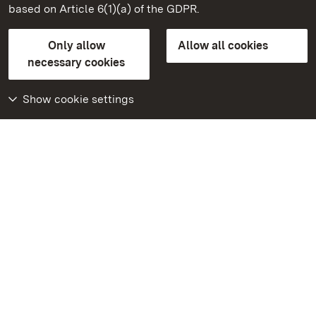
based on Article 6(1)(a) of the GDPR.
State Palaces and Gardens of Baden-Wuerttemberg
Only allow
Allow all cookies
FAQ
Masthead
Data protection
necessary cookies
Declaration on barrier-free access
BITV-konform (geprüfte Seiten)
Show cookie settings
More
Home
Monuments
Visit our Facebook
page
Visit our Instagram
page
Visit our YouTube
channel
Get to know our apps
Google Play Store