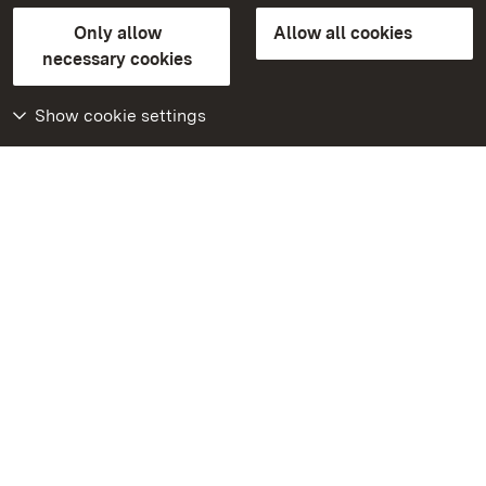
State Palaces and Gardens of Baden-Wuerttemberg
Only allow
Allow all cookies
FAQ
Masthead
Data protection
necessary cookies
Declaration on barrier-free access
BITV-konform (geprüfte Seiten)
Show cookie settings
More
Home
Monuments
Visit our Facebook
page
Visit our Instagram
page
Visit our YouTube
channel
Get to know our apps
Google Play Store
App Store for iPhone