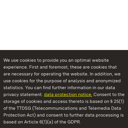
We use cookies to provide you an optimal website
experience. First and foremost, these are cookies that
are necessary for operating the website. In addition, we
use cookies for the purpose of analysis and anonymized
State Palaces and Gardens of Baden-Wuerttemberg
statistics. You can find further information in our data
privacy statement.
data protection notice.
Consent to the
storage of cookies and access thereto is based on § 25(1)
of the TTDSG (Telecommunications and Telemedia Data
Solitude Palace
Protection Act) and consent to further data processing is
based on Article 6(1)(a) of the GDPR.