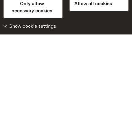
Only allow
Allow all cookies
FAQ
Masthead
Data protection
necessary cookies
Declaration on barrier-free access
BITV-konform (geprüfte Seiten)
Show cookie settings
More
Home
Monuments
Visit our Facebook
page
Visit our Instagram
page
Visit our YouTube
channel
Get to know our apps
Google Play Store
App Store for iPhone