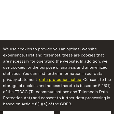
We use cookies to provide you an optimal website
experience. First and foremost, these are cookies that
are necessary for operating the website. In addition, we
use cookies for the purpose of analysis and anonymized
State Palaces and Gardens of Baden-Wuerttemberg
statistics. You can find further information in our data
privacy statement.
data protection notice.
Consent to the
storage of cookies and access thereto is based on § 25(1)
of the TTDSG (Telecommunications and Telemedia Data
Solitude Palace
Protection Act) and consent to further data processing is
based on Article 6(1)(a) of the GDPR.
State Palaces and Gardens of Baden-Wuerttemberg