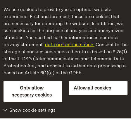
We use cookies to provide you an optimal website
experience. First and foremost, these are cookies that
are necessary for operating the website. In addition, we
use cookies for the purpose of analysis and anonymized
State Palaces and Gardens of Baden-Wuerttemberg
statistics. You can find further information in our data
privacy statement.
data protection notice.
Consent to the
storage of cookies and access thereto is based on § 25(1)
of the TTDSG (Telecommunications and Telemedia Data
Solitude Palace
Protection Act) and consent to further data processing is
based on Article 6(1)(a) of the GDPR.
State Palaces and Gardens of Baden-Wuerttemberg
Only allow
Allow all cookies
FAQ
Masthead
Data protection
necessary cookies
Declaration on barrier-free access
BITV-konform (geprüfte Seiten)
Show cookie settings
More