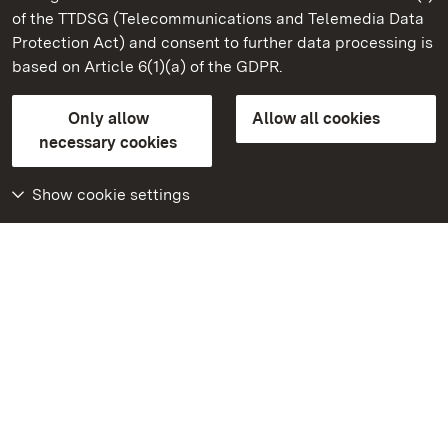
of the TTDSG (Telecommunications and Telemedia Data
Solitude Palace
Protection Act) and consent to further data processing is
based on Article 6(1)(a) of the GDPR.
State Palaces and Gardens of Baden-Wuerttemberg
Only allow
Allow all cookies
FAQ
Masthead
Data protection
necessary cookies
Declaration on barrier-free access
BITV-konform (geprüfte Seiten)
Show cookie settings
More
Home
Monuments
Visit our Facebook
page
Visit our Instagram
page
Visit our YouTube
channel