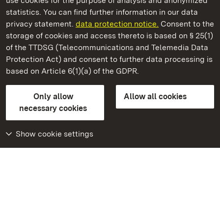
use cookies for the purpose of analysis and anonymized
State Palaces and Gardens of Baden-Wuerttemberg
statistics. You can find further information in our data
privacy statement.
data protection notice.
Consent to the
storage of cookies and access thereto is based on § 25(1)
of the TTDSG (Telecommunications and Telemedia Data
Solitude Palace
Protection Act) and consent to further data processing is
based on Article 6(1)(a) of the GDPR.
State Palaces and Gardens of Baden-Wuerttemberg
Only allow
Allow all cookies
FAQ
Masthead
Data protection
necessary cookies
Declaration on barrier-free access
BITV-konform (geprüfte Seiten)
Show cookie settings
More
Home
Monuments
Visit our Facebook
page
Visit our Instagram