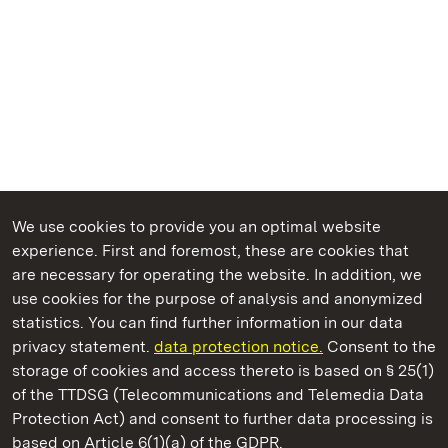
We use cookies to provide you an optimal website
experience. First and foremost, these are cookies that
are necessary for operating the website. In addition, we
use cookies for the purpose of analysis and anonymized
State Palaces and Gardens of Baden-Wuerttemberg
statistics. You can find further information in our data
privacy statement.
data protection notice.
Consent to the
storage of cookies and access thereto is based on § 25(1)
of the TTDSG (Telecommunications and Telemedia Data
Solitude Palace
Protection Act) and consent to further data processing is
based on Article 6(1)(a) of the GDPR.