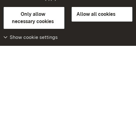
State Palaces and Gardens of Baden-Wuerttemberg
Only allow
Allow all cookies
FAQ
Masthead
Data protection
necessary cookies
Declaration on barrier-free access
BITV-konform (geprüfte Seiten)
Show cookie settings
More
Home
Monuments
Visit our Facebook
page
Visit our Instagram
page
Visit our YouTube
channel
Get to know our apps
Google Play Store
App Store for iPhone