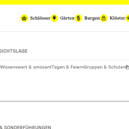
Schlösser
Gärten
Burgen
Klöster
SICHTSLAGE
Wissenswert & amüsant
Tagen & Feiern
Gruppen & Schulen
P
N & SONDERFÜHRUNGEN