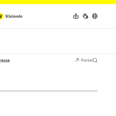
Kleinode
resse
Portal