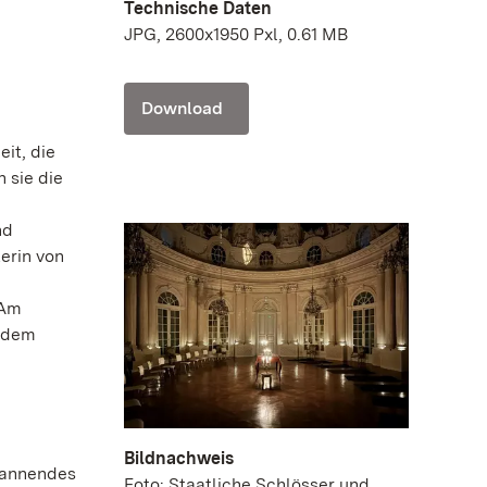
Technische Daten
JPG, 2600x1950 Pxl, 0.61 MB
Download
it, die
 sie die
nd
erin von
 Am
u dem
Bildnachweis
Spannendes
Foto: Staatliche Schlösser und