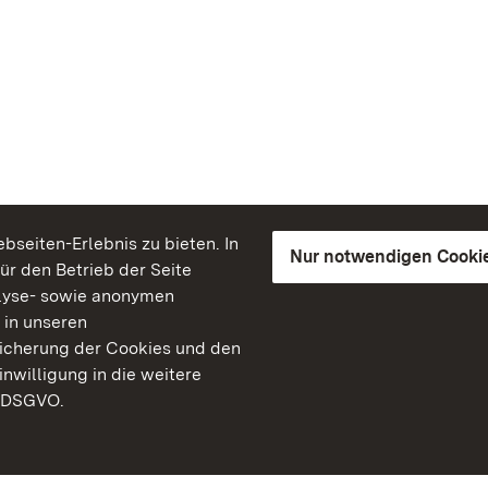
seiten-Erlebnis zu bieten. In
Nur notwendigen Cooki
für den Betrieb der Seite
lyse- sowie anonymen
 in unseren
peicherung der Cookies und den
inwilligung in die weitere
) DSGVO.
Staatliche Schlösser un
Baden-Württemberg