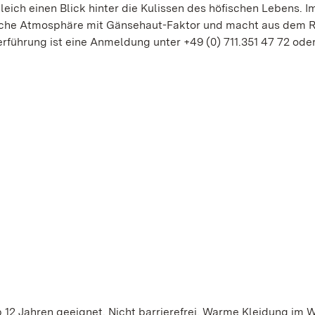
eich einen Blick hinter die Kulissen des höfischen Lebens. I
tische Atmosphäre mit Gänsehaut-Faktor und macht aus dem
derführung ist eine Anmeldung unter +49 (0) 711.351 47 72 ode
 12 Jahren geeignet. Nicht barrierefrei. Warme Kleidung im W