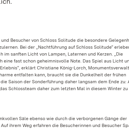
ich.
n und Besucher von Schloss Solitude die besondere Gelegenhe
lernen. Bei der „Nachtführung auf Schloss Solitude“ erleben
h im sanften Licht von Lampen, Laternen und Kerzen. „Die
ine fast schon geheimnisvolle Note. Das Spiel aus Licht u
rlebnis“, erklärt Christiane König-Lorch, Monumentsverwalt
harme entfalten kann, braucht sie die Dunkelheit der frühen
h die Saison der Sonderführung daher langsam dem Ende zu:
t das Schlossteam daher zum letzten Mal in diesem Winter z
unkvollen Säle ebenso wie durch die verborgenen Gänge der
s. Auf ihrem Weg erfahren die Besucherinnen und Besucher 