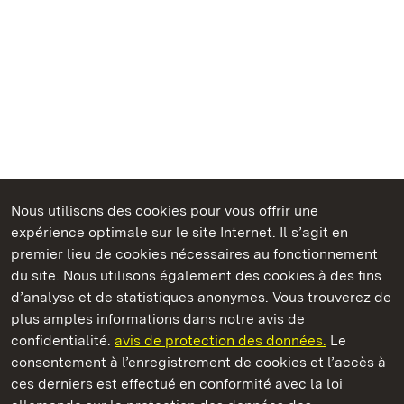
Nous utilisons des cookies pour vous offrir une
expérience optimale sur le site Internet. Il s’agit en
Châteaux et jardins publics du Bade-Wurtemberg
premier lieu de cookies nécessaires au fonctionnement
du site. Nous utilisons également des cookies à des fins
d’analyse et de statistiques anonymes. Vous trouverez de
plus amples informations dans notre avis de
confidentialité.
avis de protection des données.
Le
Château de Solitude
consentement à l’enregistrement de cookies et l’accès à
ces derniers est effectué en conformité avec la loi
Châteaux et jardins publics du Bade-Wurtemberg