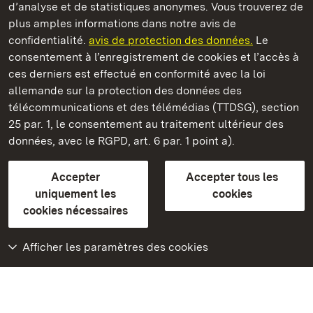
d’analyse et de statistiques anonymes. Vous trouverez de
plus amples informations dans notre avis de
confidentialité.
avis de protection des données.
Le
Château de Solitude
consentement à l’enregistrement de cookies et l’accès à
ces derniers est effectué en conformité avec la loi
Châteaux et jardins publics du Bade-Wurtemberg
allemande sur la protection des données des
télécommunications et des télémédias (TTDSG), section
FAQ et réponses
Mentions légales
Protection des données
25 par. 1, le consentement au traitement ultérieur des
Explications sur l’accessibilité
données, avec le RGPD, art. 6 par. 1 point a).
BITV-konform (geprüfte Seiten)
Accepter
Accepter tous les
plus loin
uniquement les
cookies
cookies nécessaires
Accueil
Monuments
Afficher les paramètres des cookies
Rendez-nous visite
sur Facebook
Rendez-nous visite
sur Instagram
Rendez-nous visite