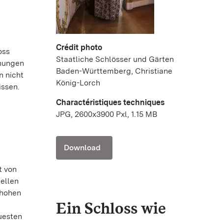
Crédit photo
oss
Staatliche Schlösser und Gärten
ehungen
Baden-Württemberg, Christiane
n nicht
König-Lorch
issen.
Charactéristiques techniques
JPG, 2600x3900 Pxl, 1.15 MB
Download
t von
ellen
 hohen
Ein Schloss wie
uesten