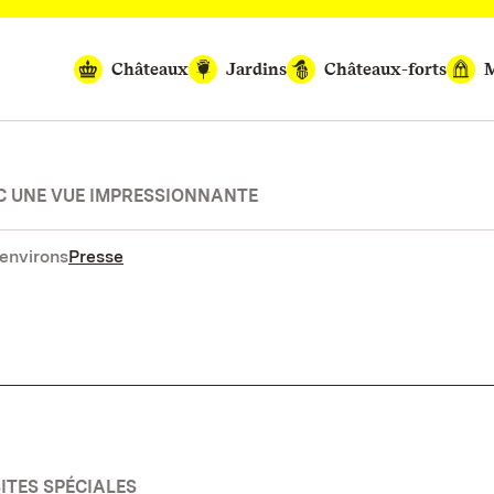
Châteaux
Jardins
Châteaux-forts
M
C UNE VUE IMPRESSIONNANTE
environs
Presse
SITES SPÉCIALES