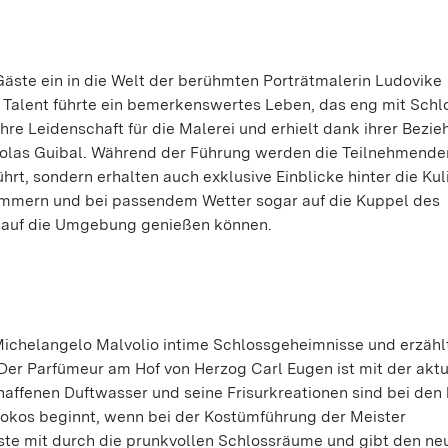
Gäste ein in die Welt der berühmten Porträtmalerin Ludovike
Talent führte ein bemerkenswertes Leben, das eng mit Schl
hre Leidenschaft für die Malerei und erhielt dank ihrer Bezi
colas Guibal. Während der Führung werden die Teilnehmende
hrt, sondern erhalten auch exklusive Einblicke hinter die Kul
ammern und bei passendem Wetter sogar auf die Kuppel des
 auf die Umgebung genießen können.
Michelangelo Malvolio intime Schlossgeheimnisse und erzähl
Der Parfümeur am Hof von Herzog Carl Eugen ist mit der aktu
haffenen Duftwasser und seine Frisurkreationen sind bei den
okokos beginnt, wenn bei der Kostümführung der Meister
äste mit durch die prunkvollen Schlossräume und gibt den ne