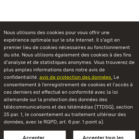
Nous utilisons des cookies pour vous offrir une
expérience optimale sur le site Internet. Il s’agit en
Châteaux et jardins publics du Bade-Wurtemberg
premier lieu de cookies nécessaires au fonctionnement
du site. Nous utilisons également des cookies à des fins
d’analyse et de statistiques anonymes. Vous trouverez de
plus amples informations dans notre avis de
confidentialité.
avis de protection des données.
Le
Château de Solitude
consentement à l’enregistrement de cookies et l’accès à
ces derniers est effectué en conformité avec la loi
Châteaux et jardins publics du Bade-Wurtemberg
allemande sur la protection des données des
télécommunications et des télémédias (TTDSG), section
FAQ et réponses
Mentions légales
Protection des données
25 par. 1, le consentement au traitement ultérieur des
Explications sur l’accessibilité
données, avec le RGPD, art. 6 par. 1 point a).
BITV-konform (geprüfte Seiten)
Accepter
Accepter tous les