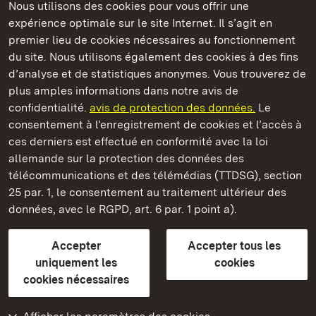
Nous utilisons des cookies pour vous offrir une
expérience optimale sur le site Internet. Il s’agit en
Châteaux et jardins publics du Bade-Wurtemberg
premier lieu de cookies nécessaires au fonctionnement
du site. Nous utilisons également des cookies à des fins
d’analyse et de statistiques anonymes. Vous trouverez de
plus amples informations dans notre avis de
confidentialité.
avis de protection des données.
Le
Château de Solitude
consentement à l’enregistrement de cookies et l’accès à
ces derniers est effectué en conformité avec la loi
Châteaux et jardins publics du Bade-Wurtemberg
allemande sur la protection des données des
télécommunications et des télémédias (TTDSG), section
FAQ et réponses
Mentions légales
Protection des données
25 par. 1, le consentement au traitement ultérieur des
Explications sur l’accessibilité
données, avec le RGPD, art. 6 par. 1 point a).
BITV-konform (geprüfte Seiten)
Accepter
Accepter tous les
plus loin
uniquement les
cookies
cookies nécessaires
Accueil
Monuments