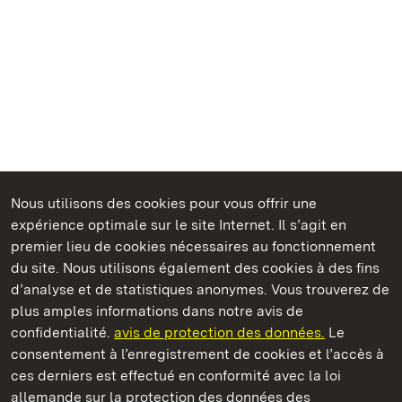
Nous utilisons des cookies pour vous offrir une
expérience optimale sur le site Internet. Il s’agit en
Châteaux et jardins publics du Bade-Wurtemberg
premier lieu de cookies nécessaires au fonctionnement
du site. Nous utilisons également des cookies à des fins
d’analyse et de statistiques anonymes. Vous trouverez de
plus amples informations dans notre avis de
confidentialité.
avis de protection des données.
Le
Château de Solitude
consentement à l’enregistrement de cookies et l’accès à
ces derniers est effectué en conformité avec la loi
Châteaux et jardins publics du Bade-Wurtemberg
allemande sur la protection des données des