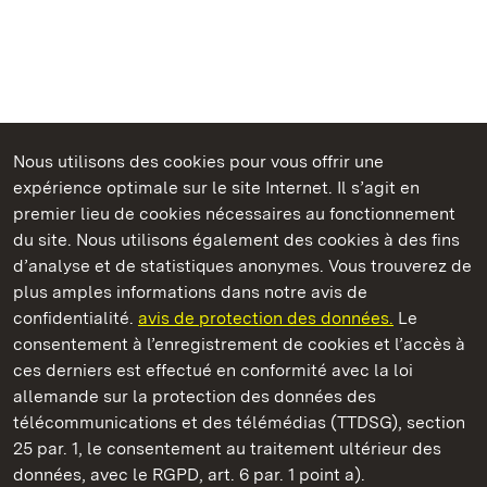
Nous utilisons des cookies pour vous offrir une
expérience optimale sur le site Internet. Il s’agit en
Châteaux et jardins publics du Bade-Wurtemberg
premier lieu de cookies nécessaires au fonctionnement
du site. Nous utilisons également des cookies à des fins
d’analyse et de statistiques anonymes. Vous trouverez de
plus amples informations dans notre avis de
confidentialité.
avis de protection des données.
Le
Château de Solitude
consentement à l’enregistrement de cookies et l’accès à
ces derniers est effectué en conformité avec la loi
Châteaux et jardins publics du Bade-Wurtemberg
allemande sur la protection des données des
télécommunications et des télémédias (TTDSG), section
FAQ et réponses
Mentions légales
Protection des données
25 par. 1, le consentement au traitement ultérieur des
Explications sur l’accessibilité
données, avec le RGPD, art. 6 par. 1 point a).
BITV-konform (geprüfte Seiten)