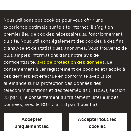
Nous utilisons des cookies pour vous offrir une
expérience optimale sur le site Internet. Il s’agit en
Châteaux et jardins publics du Bade-Wurtemberg
premier lieu de cookies nécessaires au fonctionnement
du site. Nous utilisons également des cookies à des fins
d’analyse et de statistiques anonymes. Vous trouverez de
plus amples informations dans notre avis de
confidentialité.
avis de protection des données.
Le
Château de Solitude
consentement à l’enregistrement de cookies et l’accès à
ces derniers est effectué en conformité avec la loi
Châteaux et jardins publics du Bade-Wurtemberg
allemande sur la protection des données des
télécommunications et des télémédias (TTDSG), section
FAQ et réponses
Mentions légales
Protection des données
25 par. 1, le consentement au traitement ultérieur des
Explications sur l’accessibilité
données, avec le RGPD, art. 6 par. 1 point a).
BITV-konform (geprüfte Seiten)
Accepter
Accepter tous les
plus loin
uniquement les
cookies