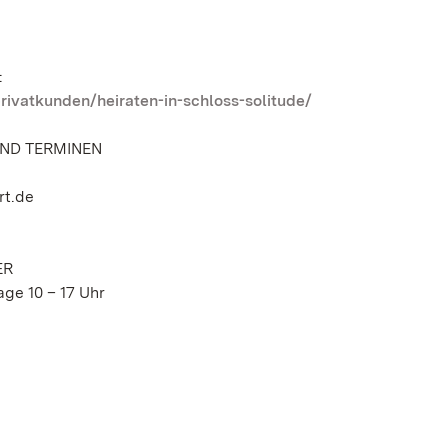
:
rivatkunden/heiraten-in-schloss-solitude/
ND TERMINEN
rt.de
ER
age 10 – 17 Uhr