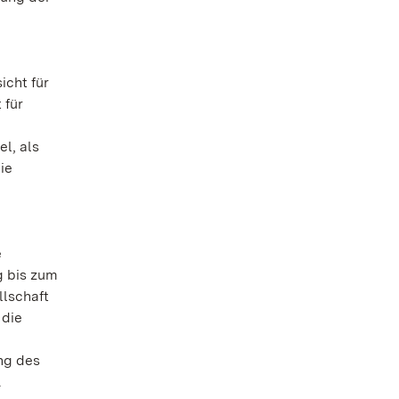
icht für
 für
el, als
ie
e
g bis zum
llschaft
 die
ng des
.