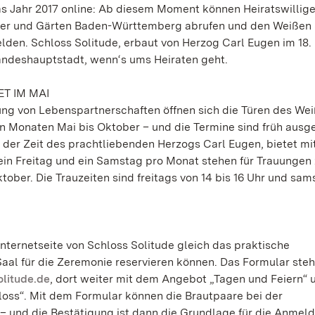
das Jahr 2017 online: Ab diesem Moment können Heiratswillig
sser und Gärten Baden-Württemberg abrufen und den Weißen 
den. Schloss Solitude, erbaut von Herzog Carl Eugen im 18.
Landeshauptstadt, wenn‘s ums Heiraten geht.
ET IM MAI
ng von Lebenspartnerschaften öffnen sich die Türen des We
en Monaten Mai bis Oktober – und die Termine sind früh ausg
der Zeit des prachtliebenden Herzogs Carl Eugen, bietet mi
ein Freitag und ein Samstag pro Monat stehen für Trauungen 
ober. Die Trauzeiten sind freitags von 14 bis 16 Uhr und sam
 Internetseite von Schloss Solitude gleich das praktische
al für die Zeremonie reservieren können. Das Formular steh
litude.de
, dort weiter mit dem Angebot „Tagen und Feiern“ 
hloss“. Mit dem Formular können die Brautpaare bei der
 und die Bestätigung ist dann die Grundlage für die Anmel