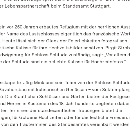
r Lebenspartnerschaft beim Standesamt Stuttgart.
n vor 250 Jahren erbautes Refugium mit der herrlichen Auss
r Name des Lustschlosses eigentlich das französische Wort
 Heute lässt sich der Glanz der Feierlichkeiten fotografisch
tische Kulisse für ihre Hochzeitsbilder schätzen. Birgit Strob
dwigsburg für Schloss Solitude zuständig, sagt: „Vor allem d
er Solitude sind ein beliebte Kulisse für Hochzeitsfotos.“
osskapelle. Jörg Mink und sein Team von der Schloss Solitud
 Kavaliersbau mit kulinarischen Genüssen – vom Sektempfan
 Die Staatlichen Schlösser und Gärten bieten der Festgese
nd Herren in Kostümen des 18. Jahrhunderts begleiten dabei
gten Terminen der standesamtlichen Trauungen bietet die
ngen, für Goldene Hochzeiten oder für die festliche Erneueru
 von den Trauterminen des Standesamtes vereinbart werden