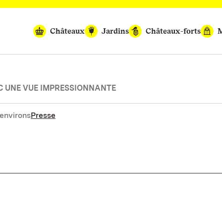
Châteaux
Jardins
Châteaux-forts
M
C UNE VUE IMPRESSIONNANTE
environs
Presse