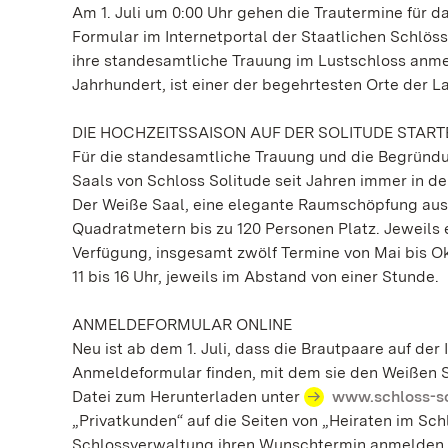
Am 1. Juli um 0:00 Uhr gehen die Trautermine für 
Formular im Internetportal der Staatlichen Schlö
ihre standesamtliche Trauung im Lustschloss anmel
Jahrhundert, ist einer der begehrtesten Orte der 
DIE HOCHZEITSSAISON AUF DER SOLITUDE START
Für die standesamtliche Trauung und die Begründu
Saals von Schloss Solitude seit Jahren immer in d
Der Weiße Saal, eine elegante Raumschöpfung aus 
Quadratmetern bis zu 120 Personen Platz. Jeweils 
Verfügung, insgesamt zwölf Termine von Mai bis Okt
11 bis 16 Uhr, jeweils im Abstand von einer Stunde.
ANMELDEFORMULAR ONLINE
Neu ist ab dem 1. Juli, dass die Brautpaare auf der
Anmeldeformular finden, mit dem sie den Weißen Sa
Datei zum Herunterladen unter
www.schloss-so
„Privatkunden“ auf die Seiten von „Heiraten im Sc
Schlossverwaltung ihren Wunschtermin anmelden –