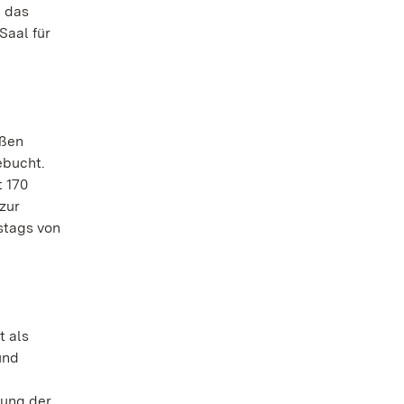
e das
Saal für
ißen
ebucht.
t 170
zur
stags von
t als
und
dung der