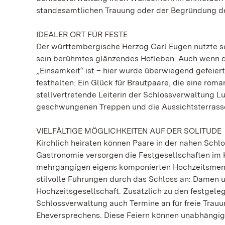
standesamtlichen Trauung oder der Begründung de
IDEALER ORT FÜR FESTE
Der württembergische Herzog Carl Eugen nutzte sei
sein berühmtes glänzendes Hofleben. Auch wenn de
„Einsamkeit“ ist – hier wurde überwiegend gefeiert.
festhalten: Ein Glück für Brautpaare, die eine roman
stellvertretende Leiterin der Schlossverwaltung Lu
geschwungenen Treppen und die Aussichtsterrasse d
VIELFÄLTIGE MÖGLICHKEITEN AUF DER SOLITUDE
Kirchlich heiraten können Paare in der nahen Schl
Gastronomie versorgen die Festgesellschaften im
mehrgängigen eigens komponierten Hochzeitsmenü.
stilvolle Führungen durch das Schloss an: Damen u
Hochzeitsgesellschaft. Zusätzlich zu den festgele
Schlossverwaltung auch Termine an für freie Trauu
Eheversprechens. Diese Feiern können unabhängig