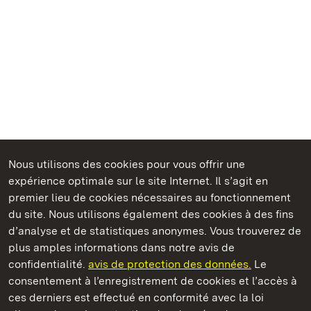
Nous utilisons des cookies pour vous offrir une
expérience optimale sur le site Internet. Il s’agit en
Châteaux et jardins publics du Bade-Wurtemberg
premier lieu de cookies nécessaires au fonctionnement
du site. Nous utilisons également des cookies à des fins
d’analyse et de statistiques anonymes. Vous trouverez de
plus amples informations dans notre avis de
confidentialité.
avis de protection des données.
Le
Château de Solitude
consentement à l’enregistrement de cookies et l’accès à
ces derniers est effectué en conformité avec la loi
Châteaux et jardins publics du Bade-Wurtemberg