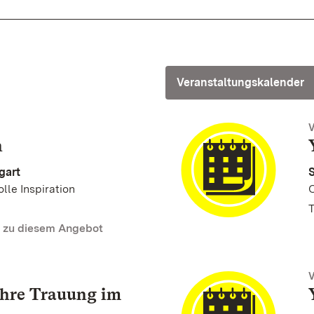
Veranstaltungskalender
n
gart
S
olle Inspiration
T
n zu diesem Angebot
Ihre Trauung im