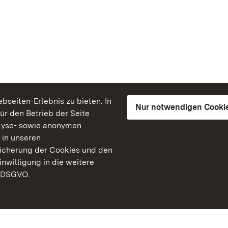
seiten-Erlebnis zu bieten. In
Nur notwendigen Cooki
für den Betrieb der Seite
lyse- sowie anonymen
 in unseren
peicherung der Cookies und den
inwilligung in die weitere
) DSGVO.
Staatliche Schlösser un
Baden-Württemberg
Kontakt
FAQ