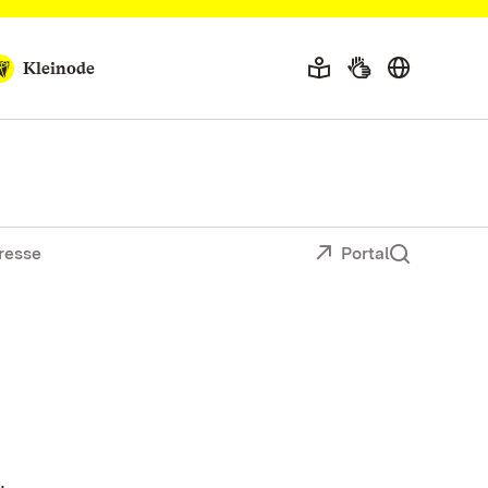
Kleinode
resse
Portal